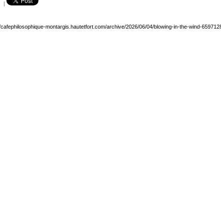
|
//cafephilosophique-montargis.hautetfort.com/archive/2026/06/04/blowing-in-the-wind-659712