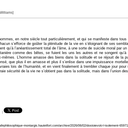
 Williams]
 hommes, en notre siècle tout particulièrement, et qui se manifeste dans tous
chacun s’efforce de goûter la plénitude de la vie en s’éloignant de ses sembl
nent qu’à l’anéantissement total de l’âme, à une sorte de suicide moral par u
 tanière comme des bêtes, se fuient les uns les autres et ne songent qu’à 
x-mêmes. L’homme amasse des biens dans la solitude et se réjouit de la pui
ensé, que plus il en amasse et plus il s’enlise dans une impuissance mortelle
s vraies lois de l’humanité, et en vient finalement à trembler chaque jour pour
raie sécurité de la vie ne s’obtient pas dans la solitude, mais dans l’union des
|
cafephilosophique-montargis.hautetfort.com/archive/2026/06/02/dostoievski-l-isolement-6597