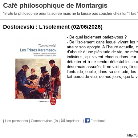
Café philosophique de Montargis
"Invite la philosophie pour la soirée mais ne la laisse pas coucher chez toi." [Tad
Dostoïevski : L'isolement
(02/06/2026)
- De quel isolement parlez-vous ?
- De l’isolement dans lequel vivent les
atteint son apogée. A l’heure actuelle, 
d’aboutir à une plénitude de vie, ne mè
individus, qui vivent chacun dans leur
détester et à se rendre détestables eu
désormais assurés. Il ne voit pas, l’ins
l’entraide, oublie, dans sa solitude, le
fait perdu de vue, de nos jours, que la v
|
Lien permanent
|
Commentaires (0)
|
Imprimer
|
|
Facebook
|
http://