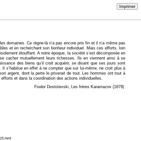
Imprimer
 les domaines. Ce règne-là n’a pas encore pris fin et il n’a même pas
ables et en recherchant son bonheur individuel. Mais ces efforts, loin
n isolement étouffant. A notre époque, la société s’est décomposée en
se cacher mutuellement leurs richesses. Ils en viennent ainsi à se
ssance des biens qu’il croit acquérir, se disant que ses jours sont
. Il s’habitue en effet à ne compter que sur lui-même, ne croit plus à
 son argent, dont la perte le priverait de tout. Les hommes ont tout à
 efforts et dans la coordination des actions individuelles.
Fiodor Dostoïevski, Les frères Karamazov (1879)
125.html