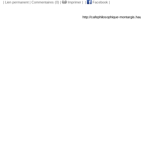
|
Lien permanent
|
Commentaires (0)
|
Imprimer
|
|
Facebook
|
http://cafephilosophique-montargis.ha