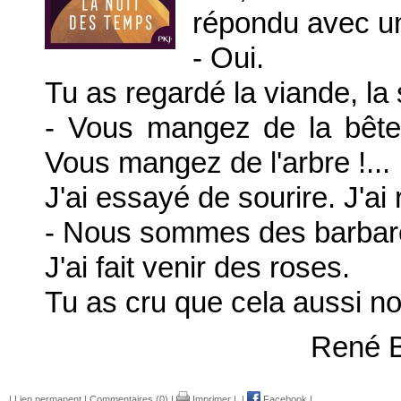
répondu avec un
- Oui.
Tu as regardé la viande, la s
- Vous mangez de la bête 
Vous mangez de l'arbre !...
J'ai essayé de sourire. J'ai
- Nous sommes des barbar
J'ai fait venir des roses.
Tu as cru que cela aussi n
René B
|
Lien permanent
|
Commentaires (0)
|
Imprimer
|
|
Facebook
|