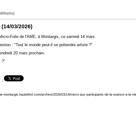
 Williams]
(14/03/2026)
 Micro-Folie de l'AME, à Montargis, ce samedi 14 mars.
estion : "Tout le monde peut-il se prétendre artiste ?"
endredi 20 mars prochain.
 ?"
|
que-montargis.hautetfort.com/archive/2026/03/14/merci-aux-participants-de-la-seance-a-la-mi