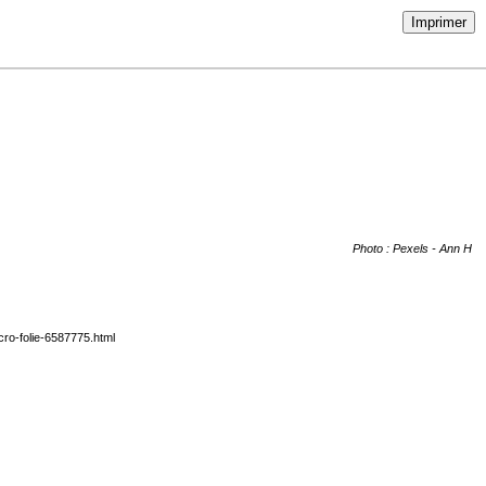
Imprimer
Photo : Pexels - Ann H
cro-folie-6587775.html