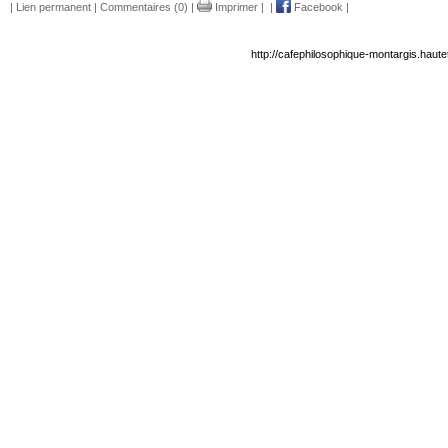
|
Lien permanent
|
Commentaires (0)
|
Imprimer
|
|
Facebook
|
http://cafephilosophique-montargis.haut