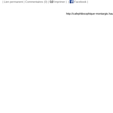
|
Lien permanent
|
Commentaires (0)
|
Imprimer
|
|
Facebook
|
http://cafephilosophique-montargis.hau