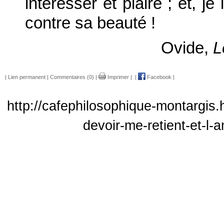
intéresser et plaire ; et, j
contre sa beauté !
Ovide,
L
|
Lien permanent
|
Commentaires (0)
|
Imprimer
|
|
Facebook
|
http://cafephilosophique-montargis.
devoir-me-retient-et-l