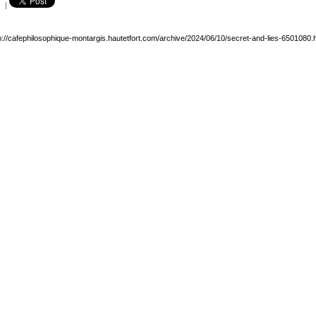
|
p://cafephilosophique-montargis.hautetfort.com/archive/2024/06/10/secret-and-lies-6501080.