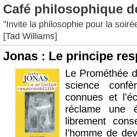
Café philosophique d
"Invite la philosophie pour la soir
[Tad Williams]
Jonas : Le principe res
Le Prométhée dé
science confè
connues et l’é
réclame une é
librement cons
l’homme de deve