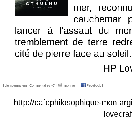
mer, reconn
cauchemar p
lancer à l’assaut du mo
tremblement de terre red
cité de pierre face au soleil.
HP Lov
|
Lien permanent
|
Commentaires (0)
|
Imprimer
|
|
Facebook
|
http://cafephilosophique-montarg
lovecra