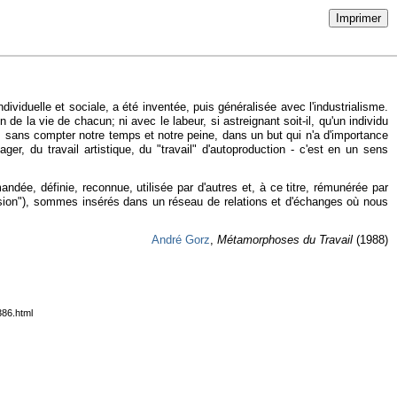
Imprimer
ividuelle et sociale, a été inventée, puis généralisée avec l'industrialisme.
de la vie de chacun; ni avec le labeur, si astreignant soit-il, qu'un individu
f, sans compter notre temps et notre peine, dans un but qui n'a d'importance
ger, du travail artistique, du "travail" d'autoproduction - c'est en un sens
andée, définie, reconnue, utilisée par d'autres et, à ce titre, rémunérée par
ession"), sommes insérés dans un réseau de relations et d'échanges où nous
André Gorz
,
Métamorphoses du Travail
(1988)
386.html