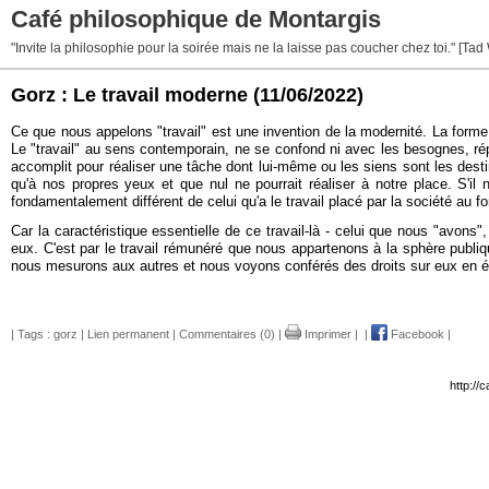
Café philosophique de Montargis
"Invite la philosophie pour la soirée mais ne la laisse pas coucher chez toi." [Tad
Gorz : Le travail moderne
(11/06/2022)
Ce que nous appelons "travail" est une invention de la modernité. La forme s
Le "travail" au sens contemporain, ne se confond ni avec les besognes, répété
accomplit pour réaliser une tâche dont lui-même ou les siens sont les desti
qu'à nos propres yeux et que nul ne pourrait réaliser à notre place. S'il n
fondamentalement différent de celui qu'a le travail placé par la société au
Car la caractéristique essentielle de ce travail-là - celui que nous "avons"
eux. C'est par le travail rémunéré que nous appartenons à la sphère publi
nous mesurons aux autres et nous voyons conférés des droits sur eux en 
| Tags :
gorz
|
Lien permanent
|
Commentaires (0)
|
Imprimer
|
|
Facebook
|
http://