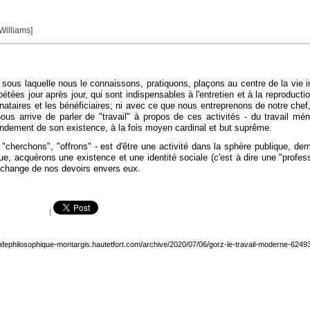
 Williams]
ous laquelle nous le connaissons, pratiquons, plaçons au centre de la vie ind
es jour après jour, qui sont indispensables à l'entretien et à la reproduction 
nataires et les bénéficiaires; ni avec ce que nous entreprenons de notre che
ous arrive de parler de "travail" à propos de ces activités - du travail ména
 fondement de son existence, à la fois moyen cardinal et but suprême.
, "cherchons", "offrons" - est d'être une activité dans la sphère publique, dem
que, acquérons une existence et une identité sociale (c'est à dire une "prof
échange de nos devoirs envers eux.
|
cafephilosophique-montargis.hautetfort.com/archive/2020/07/06/gorz-le-travail-moderne-6249