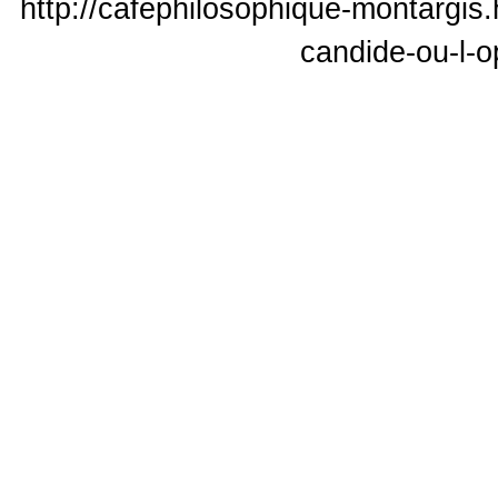
http://cafephilosophique-montargis.
candide-ou-l-o