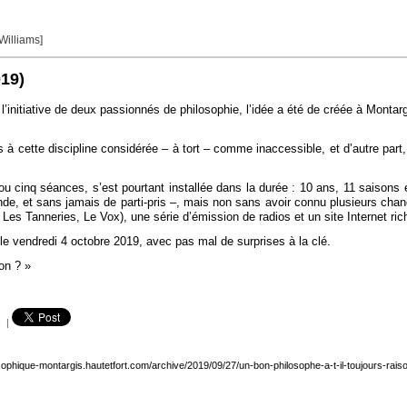
 Williams]
019)
l’initiative de deux passionnés de philosophie, l’idée a été de créée à Monta
res à cette discipline considérée – à tort – comme inaccessible, et d’autre par
u cinq séances, s’est pourtant installée dans la durée : 10 ans, 11 saisons et
nde, et sans jamais de parti-pris –, mais non sans avoir connu plusieurs cha
es Tanneries, Le Vox), une série d’émission de radios et un site Internet rich
le vendredi 4 octobre 2019, avec pas mal de surprises à la clé.
son ? »
|
osophique-montargis.hautetfort.com/archive/2019/09/27/un-bon-philosophe-a-t-il-toujours-rai