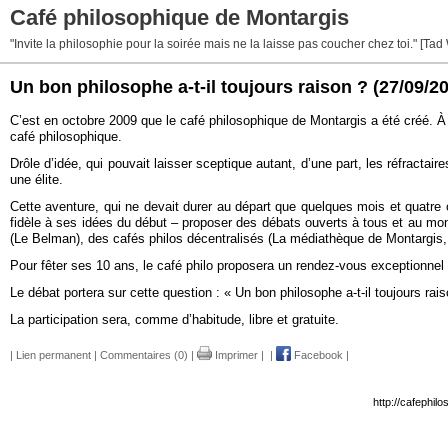
Café philosophique de Montargis
"Invite la philosophie pour la soirée mais ne la laisse pas coucher chez toi." [Tad
Un bon philosophe a-t-il toujours raison ?
(27/09/2
C’est en octobre 2009 que le café philosophique de Montargis a été créé. À 
café philosophique.
Drôle d’idée, qui pouvait laisser sceptique autant, d’une part, les réfractai
une élite.
Cette aventure, qui ne devait durer au départ que quelques mois et quatre o
fidèle à ses idées du début – proposer des débats ouverts à tous et au mo
(Le Belman), des cafés philos décentralisés (La médiathèque de Montargis, L
Pour fêter ses 10 ans, le café philo proposera un rendez-vous exceptionnel 
Le débat portera sur cette question : « Un bon philosophe a-t-il toujours rai
La participation sera, comme d’habitude, libre et gratuite.
|
Lien permanent
|
Commentaires (0)
|
Imprimer
|
|
Facebook
|
http://cafephil