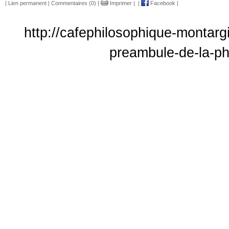
|
Lien permanent
|
Commentaires (0)
|
Imprimer
|
|
Facebook
|
http://cafephilosophique-montarg
preambule-de-la-ph