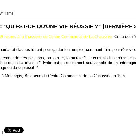
 Williams]
"QU'EST-CE QU'UNE VIE RÉUSSIE ?" [DERNIÈRE 
e 19 heures à la Brasserie du Centre Commercial de La Chaussée
. Cette derniè
auréat et d'autres luttent pour garder leur emploi, comment faire pour réussir 
ssement de ses passions, sa famille, la morale ? Le constat d'une réussite peut-
sit ou qu’on l’a réussie ? Enfin est-ce seulement souhaitable de s'y interro
sage ou du dépressif ?
n, à Montargis, Brasserie du Centre Commercial de La Chaussée, à 19 h.
|