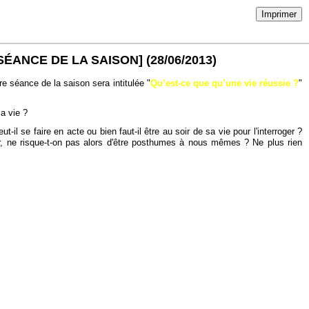
Imprimer
SÉANCE DE LA SAISON]
(28/06/2013)
re séance de la saison sera intitulée "
Qu’est-ce que qu’une vie réussie ?
"
sa vie ?
il se faire en acte ou bien faut-il être au soir de sa vie pour l'interroger ?
ger, ne risque-t-on pas alors d'être posthumes à nous mêmes ? Ne plus rien