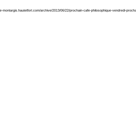
que-montargis.hautetfort.com/archive/2013/06/22/prochain-cafe-philosophique-vendredi-procha