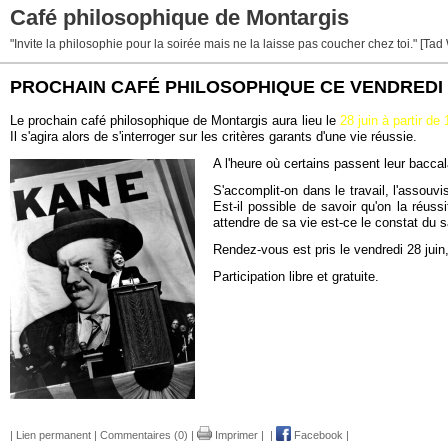
Café philosophique de Montargis
"Invite la philosophie pour la soirée mais ne la laisse pas coucher chez toi." [Tad
PROCHAIN CAFÉ PHILOSOPHIQUE CE VENDREDI : 
Le prochain café philosophique de Montargis aura lieu le
28 juin à partir d
Il s'agira alors de s'interroger sur les critères garants d'une vie réussie.
A l'heure où certains passent leur baccal
S'accomplit-on dans le travail, l'assouvi
Est-il possible de savoir qu'on la réus
attendre de sa vie est-ce le constat du 
Rendez-vous est pris le vendredi 28 jui
Participation libre et gratuite.
|
Lien permanent
|
Commentaires (0)
|
Imprimer
|
|
Facebook
|