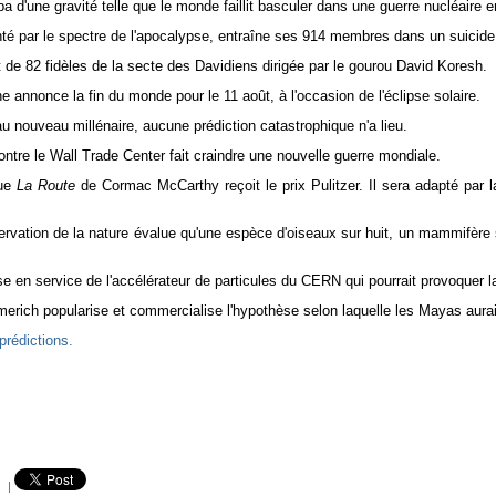
a d'une gravité telle que le monde faillit basculer dans une guerre nucléaire e
té par le spectre de l'apocalypse, entraîne ses 914 membres dans un suicide c
 de 82 fidèles de la secte des Davidiens dirigée par le gourou David Koresh.
 annonce la fin du monde pour le 11 août, à l'occasion de l'éclipse solaire.
u nouveau millénaire, aucune prédiction catastrophique n'a lieu.
ontre le Wall Trade Center fait craindre une nouvelle guerre mondiale.
que
La Route
de Cormac McCarthy reçoit le prix Pulitzer. Il sera adapté par l
servation de la nature évalue qu'une espèce d'oiseaux sur huit, un mammifère 
e en service de l'accélérateur de particules du CERN qui pourrait provoquer la 
ich popularise et commercialise l'hypothèse selon laquelle les Mayas aurai
prédictions.
|