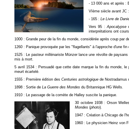
- 13 000 ans et après : 
VIème siècle avant JC :
- 165 :
Le Livre de Danie
Vers 95 :
Apocalypse
d
interprétations ont cours
1000 : Grande peur de la fin du monde, considérée après coup par 
1260 : Panique provoquée par les "flagellants" à l'approche d'une fi
1525 : Le pasteur millénariste Münzer lance une révolte de paysans
mis à mort.
5 avril 1534 : Persuadé que cette date marque la fin du monde, le p
meurt écartelé.
1555 : Première édition des
Centuries astrologique
de Nostradamus do
1898 : Sortie de
La Guerre des Mondes
du Britannique HG Wells.
1910 : Le passage de la comète de Halley suscite la panique.
30 octobre 1938 : Orson Welles
Mondes
(
photo
).
1947 : Création à Chicago de l'h
1960 : Le physicien Heinz von Fo