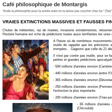
Café philosophique de Montargis
"Invite la philosophie pour la soirée mais ne la laisse pas coucher chez toi." [Tad
VRAIES EXTINCTIONS MASSIVES ET FAUSSES FI
Chutes de météorites, raz de marées, invasions extraterrestres, retourn
l'histoire humaine est riche de prédictions toutes aussi terrifiantes les unes
A l'heure où de nombrteux mouvements a
inutile de rappeler que les prévisions
trompées... Gageons que celle du 21 dé
Il n'est par contre pas inutile, pour se
petites et grandes prédictions apocalyp
- 500 millions d'années environ (Cambrie
- 440 millions d'années environ (entre l'
- 365 millions d'années environ (Dévoni
- 250 millions d'années environ (Permien
l'extinction la plus importante.
- 200 millions d'années environ (Trias-
- 65 millions d'années
(Chicxulub).