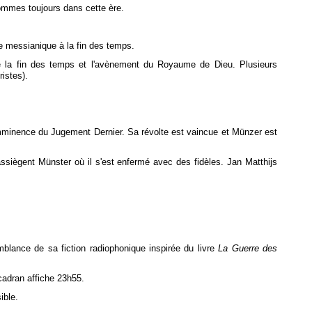
sommes toujours dans cette ère.
e messianique à la fin des temps.
la fin des temps et l'avènement du Royaume de Dieu. Plusieurs
ristes).
imminence du Jugement Dernier. Sa révolte est vaincue et Münzer est
assiègent Münster où il s'est enfermé avec des fidèles. Jan Matthijs
lance de sa fiction radiophonique inspirée du livre
La Guerre des
cadran affiche 23h55.
ible.