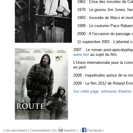
1962 : Crise des missiles de Cub
1978 : Le gourou Jim Jones, han
1993 : Incendie de Waco et mort
1999 : Le couturier Paco Rabanne
2000 : A l'occasion du passage a
11 septembre 2001 : L'attentat c
2007 : Le roman post-apocalypti
autre lien
au sujet du film.
L'Union internationale pour la con
en péril.
2008 : Inquiétudes autour de la mis
2009 : Le film
2012
de Roland Emmer
Sur cette page, retrouvez d'autres 
|
Lien permanent
|
Commentaires (0)
|
Imprimer
|
|
Facebook
|