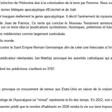
Extinction de l'Holocène due à la colonisation de la terre par l'homme. Nous 
 textes bibliques apocalyptique d'Ezéchiel et de Joël.
l
inaugure réellement le genre apocalyptique. Il décrit l'avènement du royaum
e Jean de Patmos. Ce texte qui conclue le Nouveau Testament annonce 
 sur ce texte obscur (explications symbolistes, historiques, prétéristes et futu
des médiévistes comme largement surévaluée.
n du monde.
 contre le Saint Empire Romain Germanique afin de créer une théocratie à l'
rédicateur néerlandais Jan Matthijs provoque les autorités catholiques qui 
nt les prédictions s'arrêtent en 3797.
 provoque un mouvement de terreur aux Etats-Unis en raison de la vraisemb
orloge de l'Apocalypse où "minuit" représente la fin des temps. En 2012, son 
erster prédit que le nombre d'habitants en 2026 rendra la vie sur terre imposs