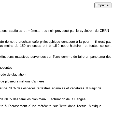
Imprimer
tions spatiales et même... trou noir provoqué par le cyclotron du CERN :
 de notre prochain café philosophique consacré à la peur ! - il n'est pas
 pas moins de 180 annonces ont émaillé notre histoire - et toutes se sont
aies extinctions massives survenues sur Terre comme de faire un panorama des
onodontes.
iode de glaciation.
de plusieurs millions d'années.
et de 70 % des espèces terrestres animales et végétales. Il s'agit de
ès de 30 % des familles d'animaux. Facturation de la Pangée.
te à l'écrasement d'une météorite sur Terre dans l'actuel Mexique