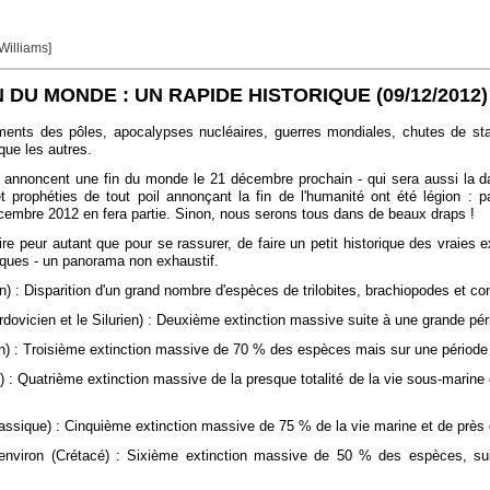
 Williams]
N DU MONDE : UN RAPIDE HISTORIQUE
(09/12/2012)
ements des pôles, apocalypses nucléaires, guerres mondiales, chutes de sta
 que les autres.
nnoncent une fin du monde le 21 décembre prochain - qui sera aussi la date
 et prophéties de tout poil annonçant la fin de l'humanité ont été légion :
cembre 2012 en fera partie. Sinon, nous serons tous dans de beaux draps !
 faire peur autant que pour se rassurer, de faire un petit historique des vr
tiques - un panorama non exhaustif.
n) : Disparition d'un grand nombre d'espèces de trilobites, brachiopodes et c
Ordovicien et le Silurien) : Deuxième extinction massive suite à une grande pér
en) : Troisième extinction massive de 70 % des espèces mais sur une période 
) : Quatrième extinction massive de la presque totalité de la vie sous-marine 
jurassique) : Cinquième extinction massive de 75 % de la vie marine et de pr
 environ (Crétacé) : Sixième extinction massive de 50 % des espèces, sui