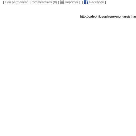
|
Lien permanent
|
Commentaires (0)
|
Imprimer
|
|
Facebook
|
http://cafephilosophique-montargis.h