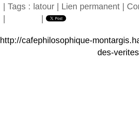
| Tags :
latour
|
Lien permanent
|
Co
|
|
http://cafephilosophique-montargis.h
des-verites