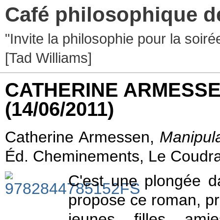
Café philosophique d
"Invite la philosophie pour la soir
[Tad Williams]
CATHERINE ARMESSE
(14/06/2011)
Catherine Armessen,
Manipul
Éd. Cheminements, Le Coudra
C'est une plongée d
propose ce roman, pri
jeunes filles amie